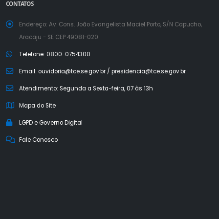
CONTATOS
Endereço: Av. Cons. João Evangelista Maciel Porto, S/N Capucho,
Aracaju - SE CEP 49081-020
Telefone: 0800-0754300
Email: ouvidoria@tce.se.gov.br / presidencia@tce.se.gov.br
Atendimento: Segunda a Sexta-feira, 07 às 13h
Mapa do Site
LGPD e Governo Digital
Fale Conosco