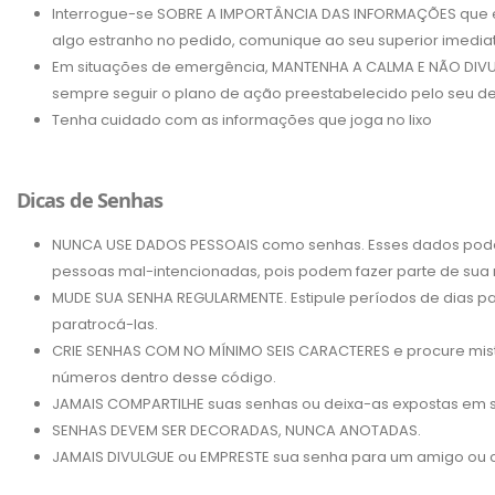
Interrogue-se SOBRE A IMPORTÂNCIA DAS INFORMAÇÕES que es
algo estranho no pedido, comunique ao seu superior imedi
Em situações de emergência, MANTENHA A CALMA E NÃO DIVU
sempre seguir o plano de ação preestabelecido pelo seu d
Tenha cuidado com as informações que joga no lixo
Dicas de Senhas
NUNCA USE DADOS PESSOAIS como senhas. Esses dados podem
pessoas mal-intencionadas, pois podem fazer parte de sua 
MUDE SUA SENHA REGULARMENTE. Estipule períodos de dias pa
paratrocá-las.
CRIE SENHAS COM NO MÍNIMO SEIS CARACTERES e procure mistu
números dentro desse código.
JAMAIS COMPARTILHE suas senhas ou deixa-as expostas em s
SENHAS DEVEM SER DECORADAS, NUNCA ANOTADAS.
JAMAIS DIVULGUE ou EMPRESTE sua senha para um amigo ou c