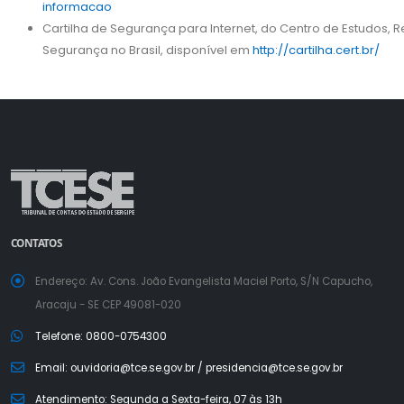
informacao
Cartilha de Segurança para Internet, do Centro de Estudos, 
Segurança no Brasil, disponível em
http://cartilha.cert.br/
a
a
normal
CONTATOS
Endereço: Av. Cons. João Evangelista Maciel Porto, S/N Capucho,
Aracaju - SE CEP 49081-020
Telefone: 0800-0754300
Email: ouvidoria@tce.se.gov.br / presidencia@tce.se.gov.br
Atendimento: Segunda a Sexta-feira, 07 às 13h