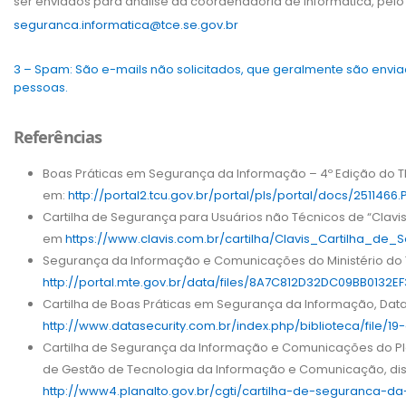
ser enviados para análise da coordenadoria de Informática, pel
seguranca.informatica@tce.se.gov.br
3 – Spam: São e-mails não solicitados, que geralmente são env
pessoas.
Referências
Boas Práticas em Segurança da Informação – 4º Edição do 
em:
http://portal2.tcu.gov.br/portal/pls/portal/docs/2511466.
Cartilha de Segurança para Usuários não Técnicos de “Clavi
em
https://www.clavis.com.br/cartilha/Clavis_Cartilha_de_
Segurança da Informação e Comunicações do Ministério do
http://portal.mte.gov.br/data/files/8A7C812D32DC09BB0132
Cartilha de Boas Práticas em Segurança da Informação, Data 
http://www.datasecurity.com.br/index.php/biblioteca/file/19-
Cartilha de Segurança da Informação e Comunicações do Plan
de Gestão de Tecnologia da Informação e Comunicação, di
http://www4.planalto.gov.br/cgti/cartilha-de-seguranca-d