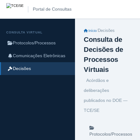
Portal de Consultas
/
Decisões
Início
CONSULTA VIRTUAL
Consulta de
Protocolos/Processos
Decisões de
Comunicações Eletrônicas
Processos
Virtuais
Decisões
Acórdãos e
deliberações
publicados no DOE —
TCE/SE
Protocolos/Processos