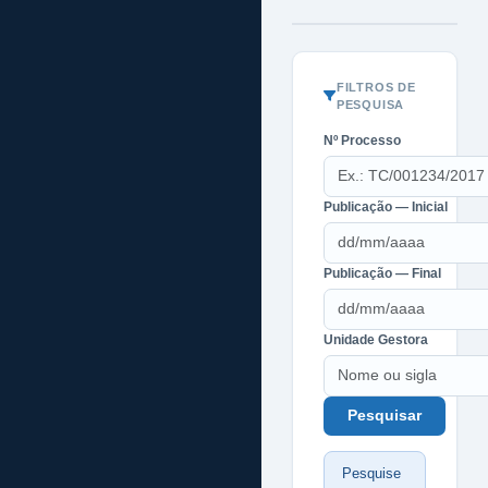
FILTROS DE
PESQUISA
Nº Processo
Publicação — Inicial
Publicação — Final
Unidade Gestora
Pesquise