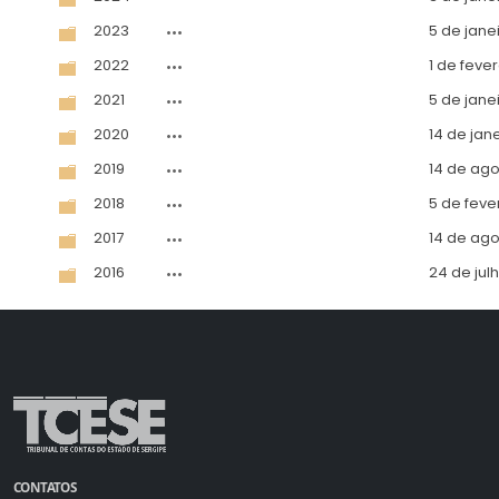
2023
5 de jane
2022
1 de feve
2021
5 de jane
2020
14 de jan
2019
14 de ago
2018
5 de feve
2017
14 de ago
2016
24 de jul
a
a
normal
CONTATOS