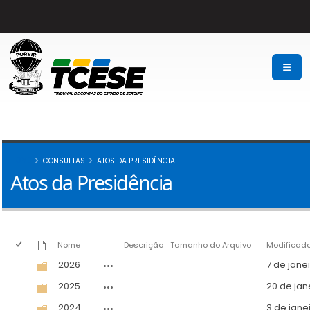
HOME
CONSULTAS
ATOS DA PRESIDÊNCIA
Atos da Presidência
Nome
Descrição
Tamanho do Arquivo
Modificad
2026
7 de jane
2025
20 de jan
2024
3 de jane