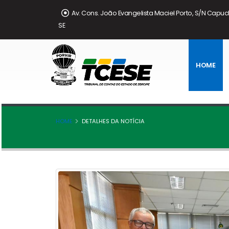
Av. Cons. João Evangelista Maciel Porto, S/N Capuc
SE
HOME
HOME
DETALHES DA NOTÍCIA