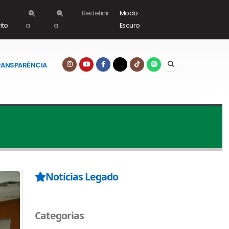
Redefinir
Modo
ito
a
a
Escuro
RANSPARÊNCIA
Notícias Legado
Categorias