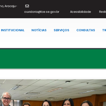
ho, Aracaju-
ouvidoria@tce.se.gov.br
Acessibilidade
Restr
INSTITUCIONAL
NOTÍCIAS
SERVIÇOS
CONSULTAS
T