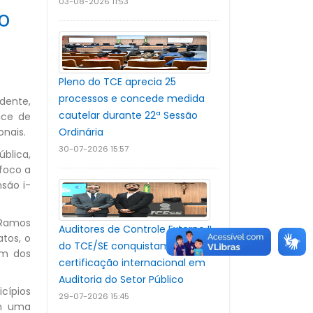
03-08-2026 11:53
co
Pleno do TCE aprecia 25
processos e concede medida
dente,
cautelar durante 22ª Sessão
ice de
Ordinária
nais.​
30-07-2026 15:57
blica,
 foco a
são i-
 Ramos
Auditores de Controle Externo II
atos, o
do TCE/SE conquistam
ém dos
certificação internacional em
Auditoria do Setor Público
cípios
29-07-2026 15:45
em uma