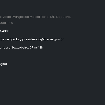
s. João Evangelista Maciel Porto, S/N Capucho,
49081-020
754300
tce.se.gov.br / presidencia@tce.se.gov.br
nda a Sexta-feira, 07 às 13h
gital