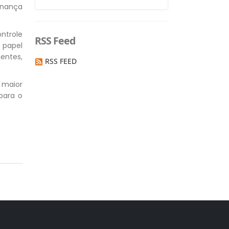
rnança
ntrole
RSS Feed
o papel
entes,
RSS FEED
 maior
para o