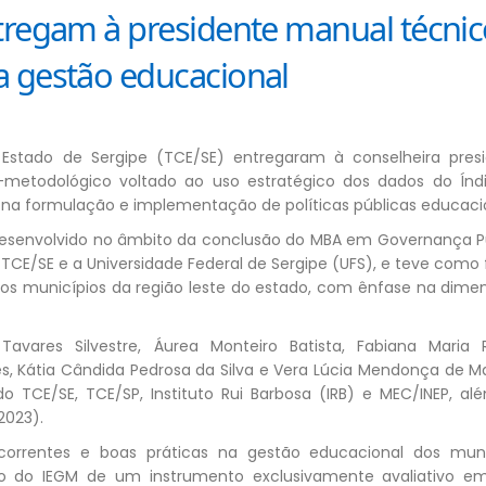
tregam à presidente manual técni
a gestão educacional
 Estado de Sergipe (TCE/SE) entregaram à conselheira presi
metodológico voltado ao uso estratégico dos dados do Índ
 na formulação e implementação de políticas públicas educacio
desenvolvido no âmbito da conclusão do MBA em Governança Pú
 TCE/SE e a Universidade Federal de Sergipe (UFS), e teve como
aos municípios da região leste do estado, com ênfase na dimen
 Tavares Silvestre, Áurea Monteiro Batista, Fabiana Maria
es, Kátia Cândida Pedrosa da Silva e Vera Lúcia Mendonça de M
do TCE/SE, TCE/SP, Instituto Rui Barbosa (IRB) e MEC/INEP, al
2023).
recorrentes e boas práticas na gestão educacional dos muni
ão do IEGM de um instrumento exclusivamente avaliativo 