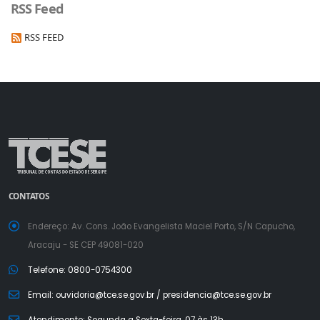
RSS Feed
RSS FEED
a
a
normal
CONTATOS
Endereço: Av. Cons. João Evangelista Maciel Porto, S/N Capucho,
Aracaju - SE CEP 49081-020
Telefone: 0800-0754300
Email: ouvidoria@tce.se.gov.br / presidencia@tce.se.gov.br