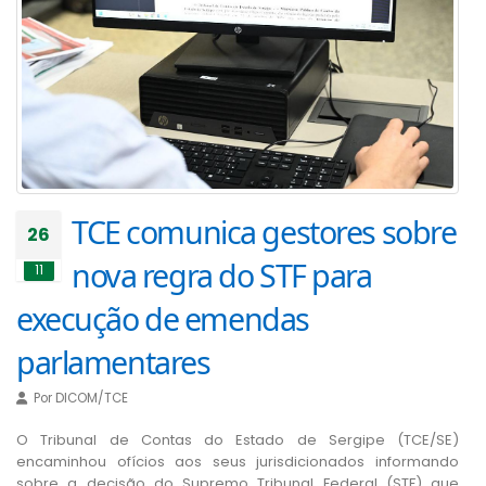
TCE comunica gestores sobre
26
nova regra do STF para
11
execução de emendas
parlamentares
Por
DICOM/TCE
O Tribunal de Contas do Estado de Sergipe (TCE/SE)
encaminhou ofícios aos seus jurisdicionados informando
sobre a decisão do Supremo Tribunal Federal (STF) que