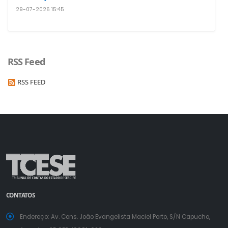
29-07-2026 15:45
RSS Feed
RSS FEED
a
a
normal
CONTATOS
Endereço: Av. Cons. João Evangelista Maciel Porto, S/N Capucho,