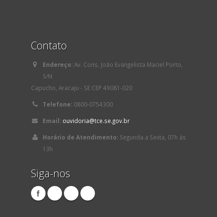
Contato
Endereço:
Av. Cons. João Evangelista Maciel Porto,
S/N
Capucho, Aracaju - SE CEP 49081-020
Telefone:
0800-0754300
Email:
ouvidoria@tce.se.gov.br
Horário de Atendimento:
Segunda a Sexta, 07h às
13h
Siga-nos