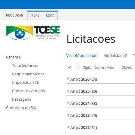
PROCURAR
ITENS
LISTA
Licitacoes
VisaoModalidade
Modalidade2
T
Recente
Transferências
Sigla - Número/Ano
Objeto
Regulamentacoes
Ano
: 2026
(24)
Impedidos TCE
Contratos Antigos
Ano
: 2025
(89)
Passagens
Ano
: 2024
(33)
Conteúdo do Site
Ano
: 2023
(49)
Ano
: 2022
(31)