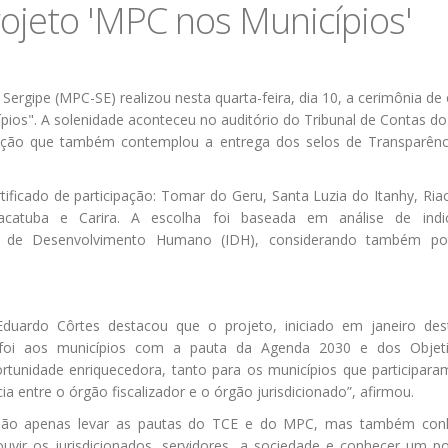
rojeto 'MPC nos Municípios'
 Sergipe (MPC-SE) realizou nesta quarta-feira, dia 10, a cerimônia de
pios". A solenidade aconteceu no auditório do Tribunal de Contas d
amação que também contemplou
a entrega dos selos de Transparênc
tificado de participação: Tomar do Geru, Santa Luzia do Itanhy, Ri
 Pacatuba e Carira. A escolha foi baseada em análise de indi
e de Desenvolvimento Humano (IDH), considerando também pot
Eduardo Côrtes destacou que o projeto, iniciado em janeiro des
foi aos municípios com a pauta da Agenda 2030 e dos Objet
rtunidade enriquecedora, tanto para os municípios que participar
a entre o órgão fiscalizador e o órgão jurisdicionado”, afirmou.
tiu não apenas levar as pautas do TCE e do MPC, mas também con
ouvir os jurisdicionados, servidores, a sociedade e conhecer um 