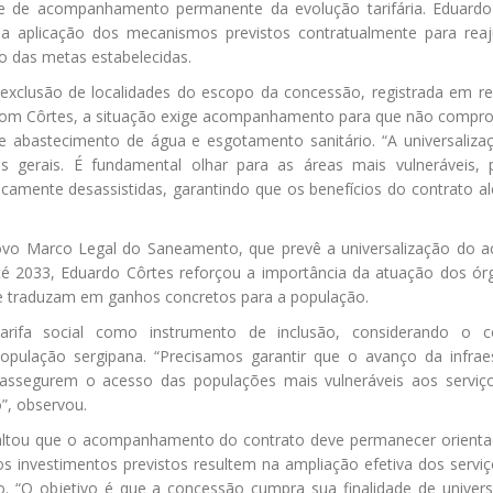
de de acompanhamento permanente da evolução tarifária. Eduardo
na aplicação dos mecanismos previstos contratualmente para reaj
to das metas estabelecidas.
exclusão de localidades do escopo da concessão, registrada em rel
 com Côrtes, a situação exige acompanhamento para que não compr
de abastecimento de água e esgotamento sanitário. “A universaliza
s gerais. É fundamental olhar para as áreas mais vulneráveis, 
ricamente desassistidas, garantindo que os benefícios do contrato 
ovo Marco Legal do Saneamento, que prevê a universalização do a
é 2033, Eduardo Côrtes reforçou a importância da atuação dos ór
se traduzam em ganhos concretos para a população.
arifa social como instrumento de inclusão, considerando o c
população sergipana. “Precisamos garantir que o avanço da infraes
segurem o acesso das populações mais vulneráveis aos serviç
”, observou.
ssaltou que o acompanhamento do contrato deve permanecer orienta
os investimentos previstos resultem na ampliação efetiva dos servi
. “O objetivo é que a concessão cumpra sua finalidade de univers