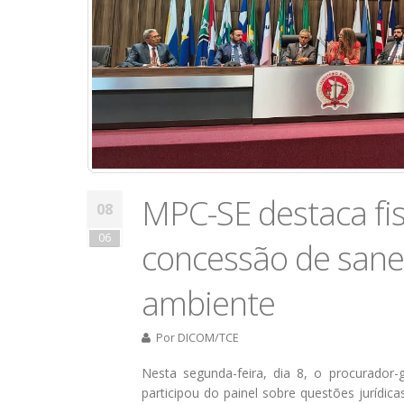
MPC-SE destaca fis
08
06
concessão de san
ambiente
Por
DICOM/TCE
​Nesta segunda-feira, dia 8, o procurador
participou do painel sobre questões jurídi