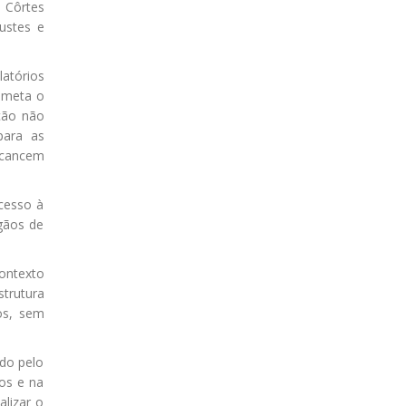
 Côrtes
ustes e
atórios
ometa o
ção não
para as
alcancem
cesso à
gãos de
ontexto
trutura
os, sem
do pelo
ços e na
alizar o