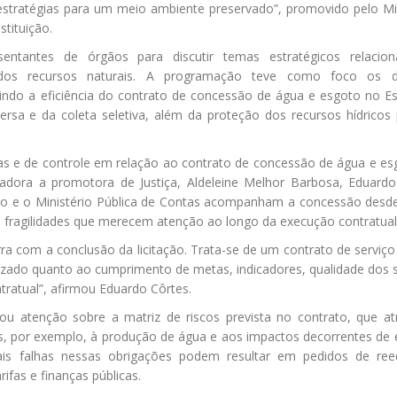
estratégias para um meio ambiente preservado”, promovido pelo Mi
stituição.
sentantes de órgãos para discutir temas estratégicos relacio
 dos recursos naturais. A programação teve como foco os d
indo a eficiência do contrato de concessão de água e esgoto no Es
versa e da coleta seletiva, além da proteção dos recursos hídricos
cas e de controle em relação ao contrato de concessão de água e e
dora a promotora de Justiça, Aldeleine Melhor Barbosa, Eduardo
do e o Ministério Pública de Contas acompanham a concessão desde
do fragilidades que merecem atenção ao longo da execução contratua
ra com a conclusão da licitação. Trata-se de um contrato de serviço
zado quanto ao cumprimento de metas, indicadores, qualidade dos 
ontratual”, afirmou Eduardo Côrtes.
u atenção sobre a matriz de riscos prevista no contrato, que atr
as, por exemplo, à produção de água e aos impactos decorrentes de
ais falhas nessas obrigações podem resultar em pedidos de reequ
ifas e finanças públicas.