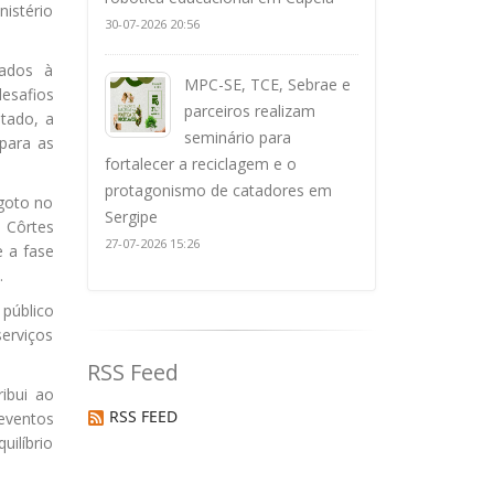
nistério
30-07-2026 20:56
nados à
MPC-SE, TCE, Sebrae e
esafios
parceiros realizam
tado, a
seminário para
 para as
fortalecer a reciclagem e o
protagonismo de catadores em
sgoto no
Sergipe
 Côrtes
27-07-2026 15:26
 a fase
l.
 público
serviços
RSS Feed
ibui ao
RSS FEED
 eventos
ilíbrio