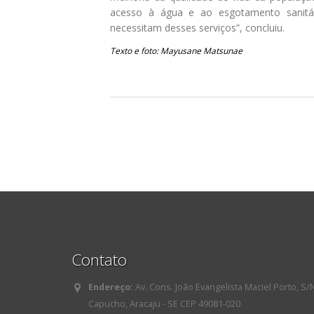
acesso à água e ao esgotamento sanitár
necessitam desses serviços”, concluiu.
Texto e foto: Mayusane Matsunae
Contato
Endereço:
Av. Cons. João Evangelista Maciel Porto, S/
Capucho, Aracaju - SE CEP 49081-020