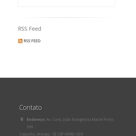
RSS Feed
RSS FEED
Contato
Endereço:
Av. Cons. João Evangelista Maciel Porto,
S/N
Capucho, Aracaju - SE CEP 49081-020