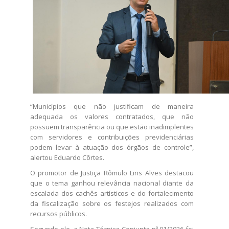
“Municípios que não justificam de maneira
adequada os valores contratados, que não
possuem transparência ou que estão inadimplentes
com servidores e contribuições previdenciárias
podem levar à atuação dos órgãos de controle”,
alertou Eduardo Côrtes.
O promotor de Justiça Rômulo Lins Alves destacou
que o tema ganhou relevância nacional diante da
escalada dos cachês artísticos e do fortalecimento
da fiscalização sobre os festejos realizados com
recursos públicos.