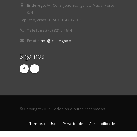
Endereço:
Av. Cons. João Evangelista Maciel Porto,
S/N
Capucho, Aracaju - SE CEP 49081-020
Telefone:
(79) 3216-4644
Email:
mpc@tce.se.gov.br
Siga-nos
© Copyright 2017. Todos os direitos reservados.
Termos de Uso
Privacidade
Acessibilidade