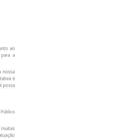
unto ao
 para a
a nossa
tativa é
l possa
 Público
 muitas
atuação