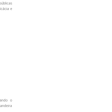
públicas
icácia e
rando o
andeira