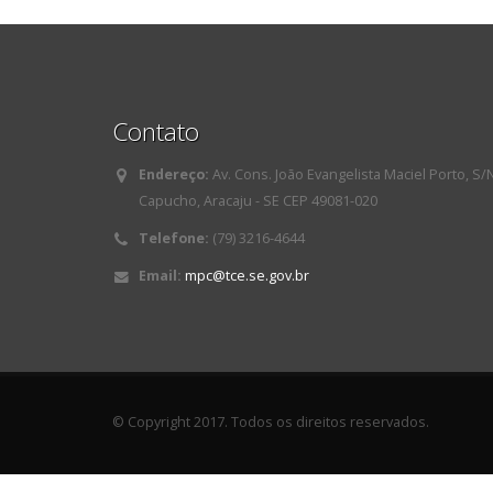
Contato
Endereço:
Av. Cons. João Evangelista Maciel Porto, S/
Capucho, Aracaju - SE CEP 49081-020
Telefone:
(79) 3216-4644
Email:
mpc@tce.se.gov.br
© Copyright 2017. Todos os direitos reservados.