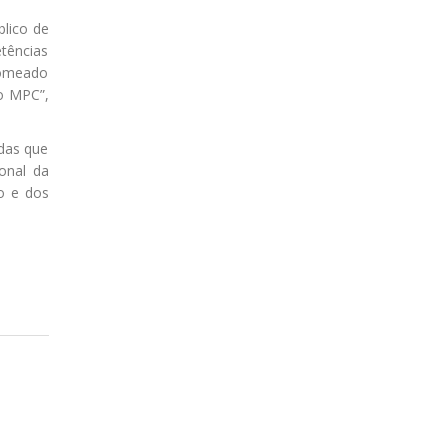
lico de
tências
nomeado
o MPC”,
das que
onal da
o e dos