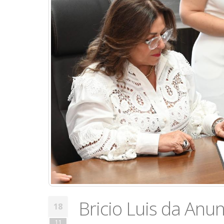
Bricio Luis da Anu
18
11