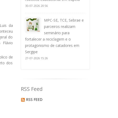
30-07-2026 20:56
MPC-SE, TCE, Sebrae e
Luis da
parceiros realizam
onteceu
seminário para
eral do
fortalecer a reciclagem e o
 Flávio
protagonismo de catadores em
Sergipe
blico de
27-07-2026 15:26
eto dos
RSS Feed
RSS FEED