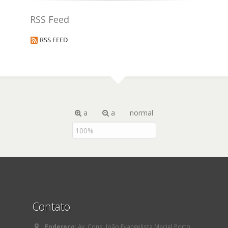
RSS Feed
RSS FEED
a
a
normal
Contato
Endereço:
Av. Cons. João Evangelista Maciel Porto,