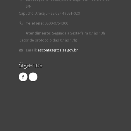
S/N
Capucho, Aracaju - SE CEP 49081-020
Telefone:
0800-0754300
Atendimento:
Segunda a Sexta-feira 07 às 13h
(Setor de protocolo das 07 às 17h)
Email:
escontas@tce.se.gov.br
Siga-nos