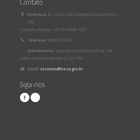
Contato
Endereço:
Av. Cons. João Evangelista Maciel Porto,
S/N
Capucho, Aracaju - SE CEP 49081-020
Telefone:
0800-0754300
Atendimento:
Segunda a Sexta-feira 07 às 13h
(Setor de protocolo das 07 às 17h)
Email:
escontas@tce.se.gov.br
Siga-nos