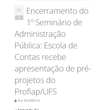
Encerramento do
31
07
1º Seminário de
Administração
Pública: Escola de
Contas recebe
apresentação de pré-
projetos do
Profiap/UFS
Por
DICOM/TCE
​✅
Segundo dia