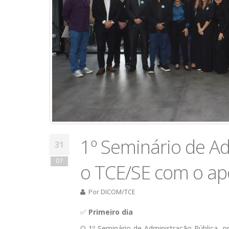
1º Seminário de A
31
07
o TCE/SE com o ap
Por
DICOM/TCE
​✅
Primeiro dia
O 1º Seminário de Administração Pública, p