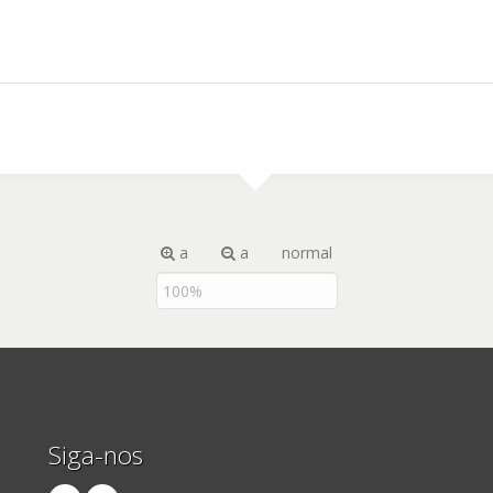
a
a
normal
Siga-nos