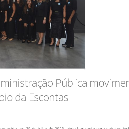
dministração Pública movime
oio da Escontas
romovido em 29 de julho de 2025, abriu horizonte para debates ins