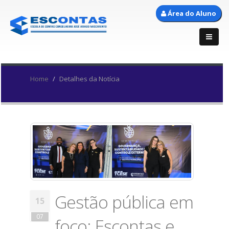
Área do Aluno
Home
Detalhes da Notícia
Gestão pública em
15
07
foco: Escontas e