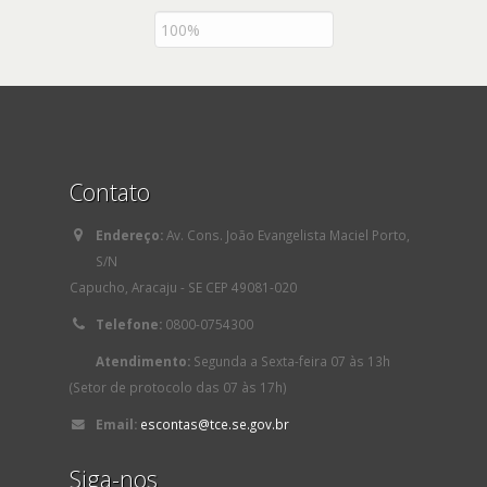
Contato
Endereço:
Av. Cons. João Evangelista Maciel Porto,
S/N
Capucho, Aracaju - SE CEP 49081-020
Telefone:
0800-0754300
Atendimento:
Segunda a Sexta-feira 07 às 13h
(Setor de protocolo das 07 às 17h)
Email:
escontas@tce.se.gov.br
Siga-nos