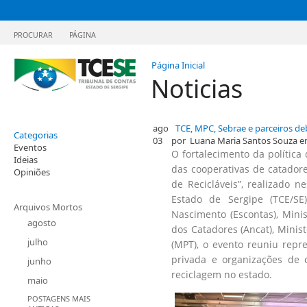
PROCURAR
PÁGINA
Página Inicial
Noticias
ago
​ TCE, MPC, Sebrae e parceiros de
Categorias
03
por
Luana Maria Santos Souza
e
Eventos
​O fortalecimento da política
Ideias
das cooperativas de catadore
Opiniões
de Recicláveis”, realizado n
Estado de Sergipe (TCE/S
Arquivos Mortos
Nascimento (Escontas), Minis
agosto
dos Catadores (Ancat), Minist
julho
(MPT), o evento reuniu repre
privada e organizações de 
junho
reciclagem no estado.
maio
POSTAGENS MAIS