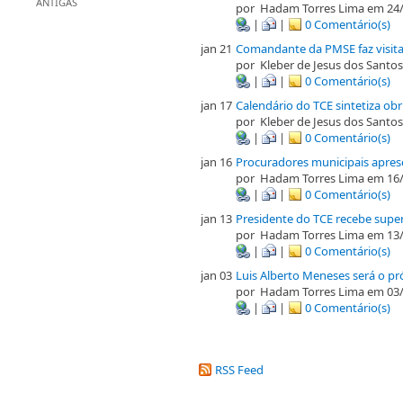
ANTIGAS
por
Hadam Torres Lima
em 24/
|
|
0 Comentário(s)
jan 21
Comandante da PMSE faz visita 
por
Kleber de Jesus dos Santos
|
|
0 Comentário(s)
jan 17
Calendário do TCE sintetiza ob
por
Kleber de Jesus dos Santos
|
|
0 Comentário(s)
jan 16
Procuradores municipais apres
por
Hadam Torres Lima
em 16/
|
|
0 Comentário(s)
jan 13
Presidente do TCE recebe supe
por
Hadam Torres Lima
em 13/
|
|
0 Comentário(s)
jan 03
Luis Alberto Meneses será o p
por
Hadam Torres Lima
em 03/
|
|
0 Comentário(s)
RSS Feed