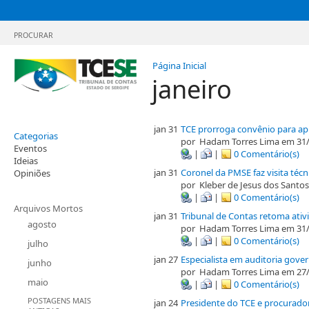
PROCURAR
Página Inicial
janeiro
jan 31
TCE prorroga convênio para ap
Categorias
por
Hadam Torres Lima
em 31/
Eventos
|
|
0 Comentário(s)
Ideias
jan 31
Coronel da PMSE faz visita técn
Opiniões
por
Kleber de Jesus dos Santos
|
|
0 Comentário(s)
Arquivos Mortos
jan 31
Tribunal de Contas retoma ativ
agosto
por
Hadam Torres Lima
em 31/
|
|
0 Comentário(s)
julho
jan 27
Especialista em auditoria gover
junho
por
Hadam Torres Lima
em 27/
maio
|
|
0 Comentário(s)
POSTAGENS MAIS
jan 24
Presidente do TCE e procurador