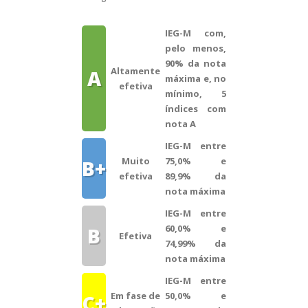
IEG-M com,
pelo menos,
90% da nota
Altamente
A
máxima e, no
efetiva
mínimo, 5
índices com
nota A
IEG-M entre
Muito
75,0% e
B+
efetiva
89,9% da
nota máxima
IEG-M entre
60,0% e
B
Efetiva
74,99% da
nota máxima
IEG-M entre
Em fase de
50,0% e
C+