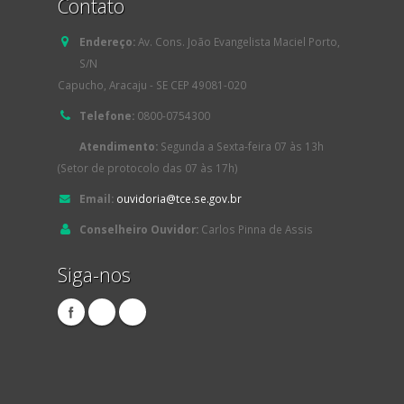
Contato
Endereço:
Av. Cons. João Evangelista Maciel Porto,
S/N
Capucho, Aracaju - SE CEP 49081-020
Telefone:
0800-0754300
Atendimento:
Segunda a Sexta-feira 07 às 13h
(Setor de protocolo das 07 às 17h)
Email:
ouvidoria@tce.se.gov.br
Conselheiro Ouvidor:
Carlos Pinna de Assis
Siga-nos