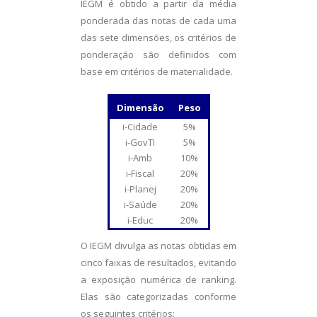
IEGM é obtido a partir da média
ponderada das notas de cada uma
das sete dimensões, os critérios de
ponderação são definidos com
base em critérios de materialidade.
Dimensão
Peso
i-Cidade
5%
i-GovTI
5%
i-Amb
10%
i-Fiscal
20%
i-Planej
20%
i-Saúde
20%
i-Educ
20%
O IEGM divulga as notas obtidas em
cinco faixas de resultados, evitando
a exposição numérica de ranking.
Elas são categorizadas conforme
os seguintes critérios: