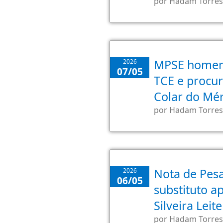
por
Hadam Torres
MPSE homena
2026
07/05
TCE e procu
Colar do Mér
por
Hadam Torres
Nota de Pesa
2026
06/05
substituto a
Silveira Leite
por
Hadam Torres