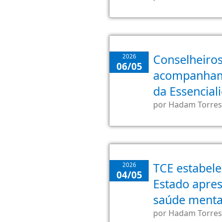
Conselheiro
2026
06/05
acompanham
da Essencial
por
Hadam Torres
TCE estabele
2026
04/05
Estado apres
saúde mental
por
Hadam Torres