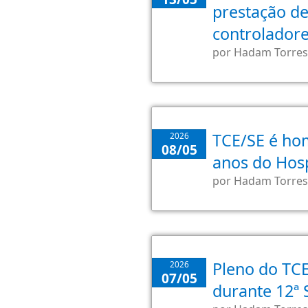
prestação de
controladore
por
Hadam Torres
TCE/SE é ho
2026
08/05
anos do Hosp
por
Hadam Torres
Pleno do TCE
2026
07/05
durante 12ª 