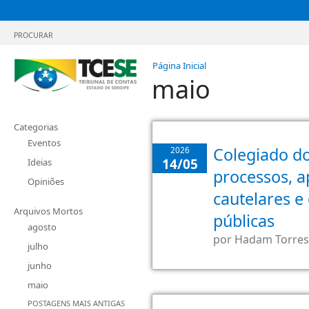
PROCURAR
Página Inicial
maio
Categorias
Eventos
Colegiado do
2026
14/05
Ideias
processos, a
Opiniões
cautelares e
Arquivos Mortos
públicas
agosto
por
Hadam Torres
julho
junho
maio
POSTAGENS MAIS ANTIGAS