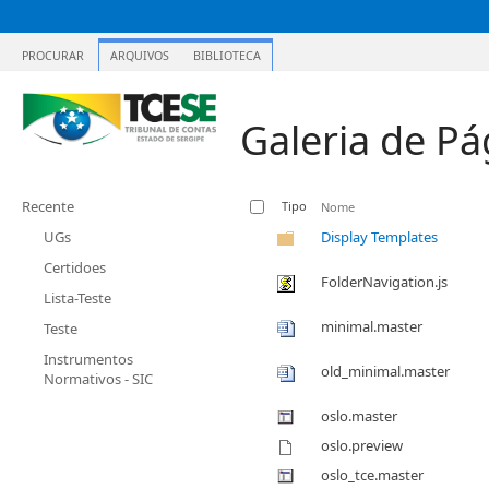
PROCURAR
ARQUIVOS
BIBLIOTECA
Galeria de Pá
Recente
Tipo
Nome
UGs
Display Templates
Certidoes
FolderNavigation.js
Lista-Teste
minimal.master
Teste
Instrumentos
old_minimal.master
Normativos - SIC
oslo.master
oslo.preview
oslo_tce.master